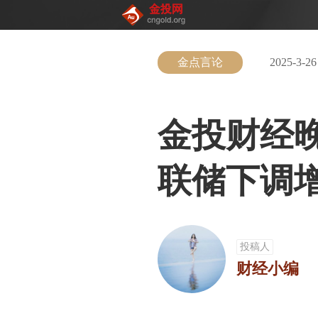
金点言论
2025-3-26
金投财经
联储下调
投稿人
财经小编