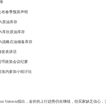
月率
斯公布春季预算声明
EIA原油库存
EIA库欣原油库存
周EIA战略石油储备库存
莱姆发表讲话
布货币政策会议纪要
奇波洛内参加小组讨论
tian Borjon Valencia指出，金价的上行趋势仍在继续，但买家缺