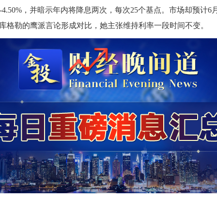
%-4.50%，并暗示年内将降息两次，每次25个基点。市场却预计
库格勒的鹰派言论形成对比，她主张维持利率一段时间不变。