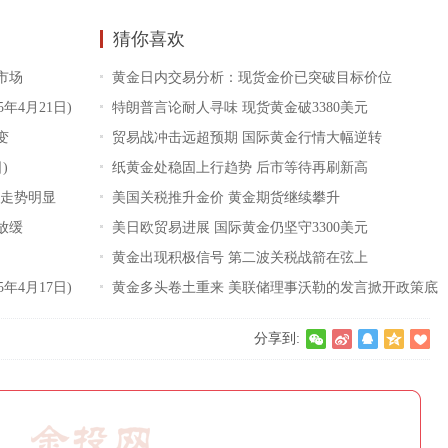
猜你喜欢
市场
黄金日内交易分析：现货金价已突破目标价位
年4月21日)
特朗普言论耐人寻味 现货黄金破3380美元
变
贸易战冲击远超预期 国际黄金行情大幅逆转
)
纸黄金处稳固上行趋势 后市等待再刷新高
走势明显
美国关税推升金价 黄金期货继续攀升
放缓
美日欧贸易进展 国际黄金仍坚守3300美元
黄金出现积极信号 第二波关税战箭在弦上
年4月17日)
黄金多头卷土重来 美联储理事沃勒的发言掀开政策底
牌
分享到: