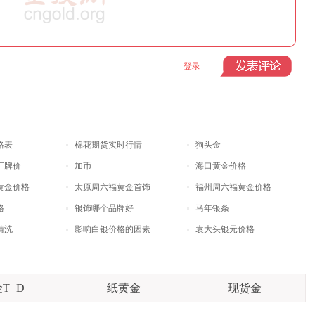
登录
格表
棉花期货实时行情
狗头金
汇牌价
加币
海口黄金价格
黄金价格
太原周六福黄金首饰
福州周六福黄金价格
格
银饰哪个品牌好
马年银条
清洗
影响白银价格的因素
袁大头银元价格
T+D
纸黄金
现货金