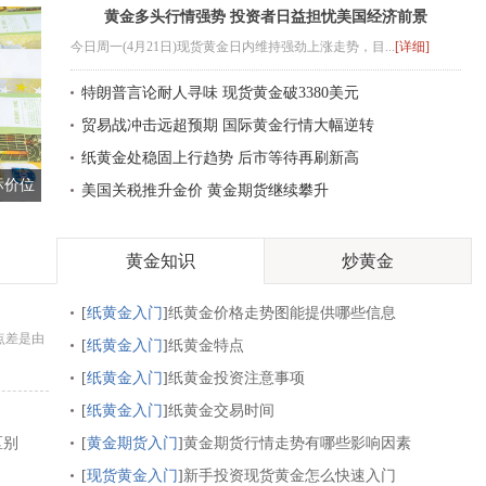
黄金多头行情强势 投资者日益担忧美国经济前景
今日周一(4月21日)现货黄金日内维持强劲上涨走势，目...
[详细]
特朗普言论耐人寻味 现货黄金破3380美元
贸易战冲击远超预期 国际黄金行情大幅逆转
纸黄金处稳固上行趋势 后市等待再刷新高
标价位
美国关税推升金价 黄金期货继续攀升
黄金知识
炒黄金
[
纸黄金入门
]
纸黄金价格走势图能提供哪些信息
点差是由
[
纸黄金入门
]
纸黄金特点
[
纸黄金入门
]
纸黄金投资注意事项
[
纸黄金入门
]
纸黄金交易时间
区别
[
黄金期货入门
]
黄金期货行情走势有哪些影响因素
[
现货黄金入门
]
新手投资现货黄金怎么快速入门