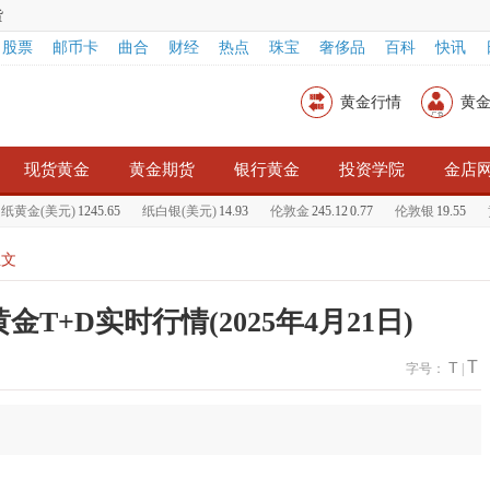
货
股票
邮币卡
曲合
财经
热点
珠宝
奢侈品
百科
快讯
黄金行情
黄
现货黄金
黄金期货
银行黄金
投资学院
金店
黄金(美元)
1245.65
纸白银(美元)
14.93
伦敦金
245.12
0.77
伦敦银
19.55
黄
正文
T+D实时行情(2025年4月21日)
T
T
字号：
|
）