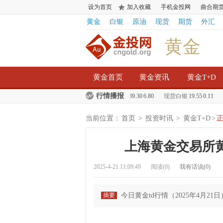
设为首页
加入收藏
手机金投网
曲合期
黄金
白银
原油
现货
期货
外汇
黄金
黄金首页
黄金资讯
黄金T+D
行情播报
0.22
白银T+D
3954.00
210.00
现货黄金
1239.30
6.80
现货白银
19.55
0.11
纸
当前位置：
首页
>
投资时讯
>
黄金T+D
>
上海黄金交易所黄金
2025-4-21 11:09:49
阅读(
0
)
我有话说(
0
)
摘要
今日黄金td行情（2025年4月21日