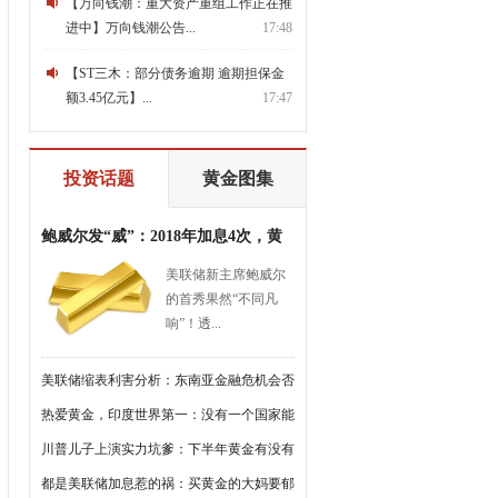
【万向钱潮：重大资产重组工作正在推
进中】万向钱潮公告...
17:48
【ST三木：部分债务逾期 逾期担保金
额3.45亿元】...
17:47
投资话题
黄金图集
鲍威尔发“威”：2018年加息4次，黄
金会继续跌？
美联储新主席鲍威尔
的首秀果然“不同凡
响”！透...
美联储缩表利害分析：东南亚金融危机会否
重演？
热爱黄金，印度世界第一：没有一个国家能
超过它
川普儿子上演实力坑爹：下半年黄金有没有
戏，要看耶伦了
都是美联储加息惹的祸：买黄金的大妈要郁