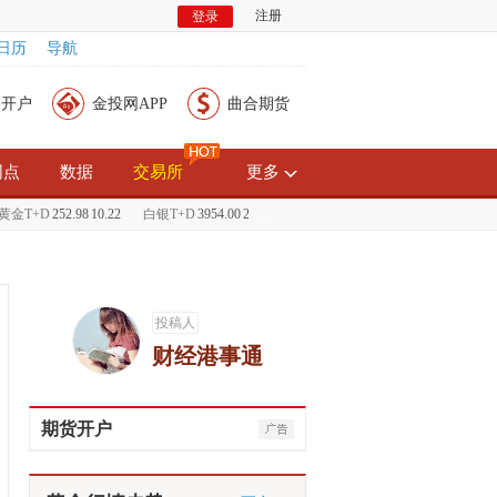
注册
登录
日历
导航
金开户
金投网APP
曲合期货
网点
数据
交易所
更多
金T+D
252.98
10.22
白银T+D
3954.00
210.00
现货黄金
1239.30
6.80
现货白银
1
>>
投稿人
财经港事通
期货开户