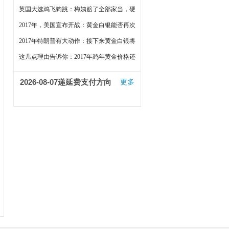
闷了
英国大选鸡飞狗跳：梅姨赔了全部家当，硬
脱欧泡汤了
2017年，美国宣布开战：黄金白银能否再次
大涨？
2017年特朗普有大动作：接下来黄金白银将
这样走
这几点理由告诉你：2017年鸡年黄金价格还
会上涨
2026-08-07
递延费支付方向
更多