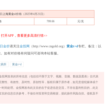
日
上海黄金
td价格（
2025年4月21日
）
格
799.66
元/克
打开APP，查看更多高清行情>>
日金价
请关注
金投网
（http://www.cngold.org）
黄金t+d
专栏。备注：以
准。如有对价格有何疑问可咨询本站客服。
交易所
黄金t+d
金投网发表的所有信息（包括但不限于文字、视频、音频、数据及图表）仅代表
完整性、有效性、及时性、原创性等，版权归属于原作者，如无意侵犯媒体或个
一时间处理。金投网发布此文目的在于促进信息交流，不存在盈利性目的，此文
证实的信息仅供参考，不做任何投资和交易根据，据此操作风险自担。侵权及不