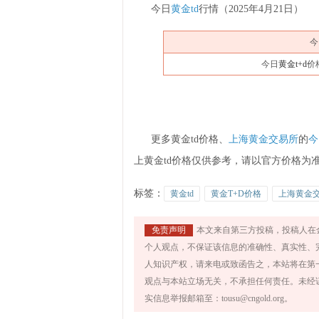
今日
黄金td
行情（
2025年4月21日
）
今
今日
黄金t+d
价
更多黄金td价格、
上海黄金交易所
的
今
上黄金td价格仅供参考，请以官方价格为
标签：
黄金td
黄金T+D价格
上海黄金
免责声明
本文来自第三方投稿，投稿人在
个人观点，不保证该信息的准确性、真实性、
人知识产权，请来电或致函告之，本站将在第
观点与本站立场无关，不承担任何责任。未经
实信息举报邮箱至：tousu@cngold.org。