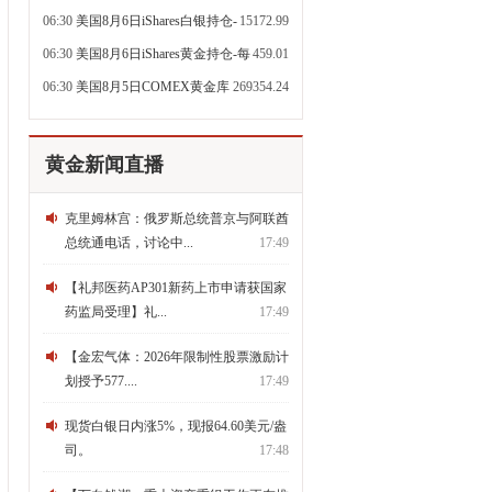
日吨
06:30
美国8月6日iShares白银持仓-
15172.99
每日更新吨
06:30
美国8月6日iShares黄金持仓-每
459.01
日更新吨
06:30
美国8月5日COMEX黄金库
269354.24
存-每日更新百盎司
黄金新闻直播
克里姆林宫：俄罗斯总统普京与阿联酋
总统通电话，讨论中...
17:49
【礼邦医药AP301新药上市申请获国家
药监局受理】礼...
17:49
【金宏气体：2026年限制性股票激励计
划授予577....
17:49
现货白银日内涨5%，现报64.60美元/盎
司。
17:48