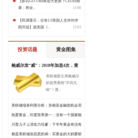
【影石GO Ultra将迎大更新？CEO刘靖
康：将会...
13:06
【民调显示：仅有1/3美国人支持对伊
朗开战】据美国《...
13:03
投资话题
黄金图集
鲍威尔发“威”：2018年加息4次，黄
金会继续跌？
美联储新主席鲍威尔
的首秀果然“不同凡
响”！透...
美联储缩表利害分析：东南亚金融危机会否
重演？
热爱黄金，印度世界第一：没有一个国家能
超过它
川普儿子上演实力坑爹：下半年黄金有没有
戏，要看耶伦了
都是美联储加息惹的祸：买黄金的大妈要郁