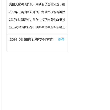
闷了
英国大选鸡飞狗跳：梅姨赔了全部家当，硬
脱欧泡汤了
2017年，美国宣布开战：黄金白银能否再次
大涨？
2017年特朗普有大动作：接下来黄金白银将
这样走
这几点理由告诉你：2017年鸡年黄金价格还
会上涨
2026-08-08
递延费支付方向
更多