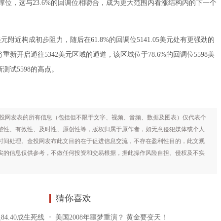
的支撑位，这与23.6%的回调位相吻合，成为更大范围内看涨结构内的下一个
元附近构成初步阻力，随后在61.8%的回调位5141.05美元处有更强劲的
重新开启通往5342美元区域的通道，该区域位于78.6%的回调位5598美
测试5598的高点。
投网发表的所有信息（包括但不限于文字、视频、音频、数据及图表）仅代表个
整性、有效性、及时性、原创性等，版权归属于原作者，如无意侵犯媒体或个人
时间处理。金投网发布此文目的在于促进信息交流，不存在盈利性目的，此文观
实的信息仅供参考，不做任何投资和交易根据，据此操作风险自担。侵权及不实
猜你喜欢
84.40成生死线
美国2008年噩梦重演？ 黄金要变天！