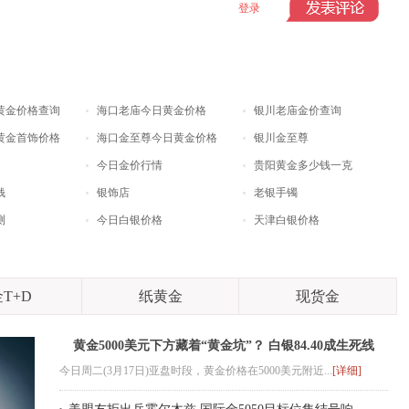
登录
黄金价格查询
海口老庙今日黄金价格
银川老庙金价查询
黄金首饰价格
海口金至尊今日黄金价格
银川金至尊
今日金价行情
贵阳黄金多少钱一克
钱
银饰店
老银手镯
测
今日白银价格
天津白银价格
T+D
纸黄金
现货金
黄金5000美元下方藏着“黄金坑”？ 白银84.40成生死线
今日周二(3月17日)亚盘时段，黄金价格在5000美元附近...
[详细]