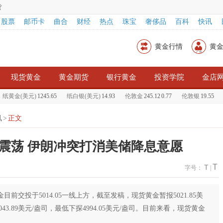
货
股票
邮币卡
曲合
财经
热点
珠宝
奢侈品
百科
快讯
黄金行情
黄
现货黄金
黄金期货
银行黄金
投资学院
金店
黄金(美元)
1245.65
纸白银(美元)
14.93
伦敦金
245.12
0.77
伦敦银
19.55
黄
讯
>
正文
震荡 伊朗冲突打消美储降息意愿
T
T
字号：
|
目前交投于5014.05一线上方，截至发稿，现货黄金暂报5021.85美
043.89美元/盎司，最低下探4994.05美元/盎司。目前来看，现货黄金