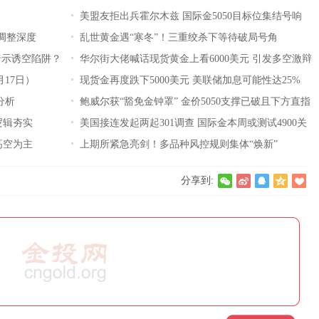
）
美盟友拒出兵霍尔木兹 国际金5050目标位集结号响
调调整深度
乱世黄金遇“寒冬”！三重绞杀下等待破局号角
暗示诱空陷阱？
华尔街大佬喊话现货黄金上看6000美元 引发多空激辩
月17日）
加剧
现货金再度跌下5000美元 美联储加息可能性达25%
分析
鲍威尔获“豁免金钟罩” 金价5050支撑已破且下方直指
逻辑夯实
4840
美国接连发起两起301调查 国际金本周或测试4900关
高空为主
口
上期所紧急亮剑！多品种风控规则集体“焕新”
分享到: