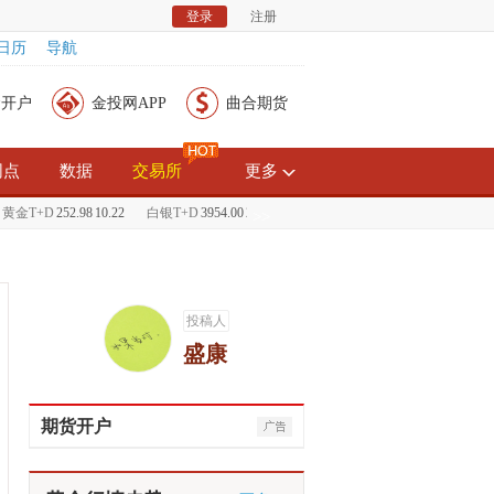
登录
注册
日历
导航
金开户
金投网APP
曲合期货
网点
数据
交易所
更多
金T+D
252.98
10.22
白银T+D
3954.00
210.00
现货黄金
1239.30
6.80
现货白银
1
>>
投稿人
盛康
期货开户