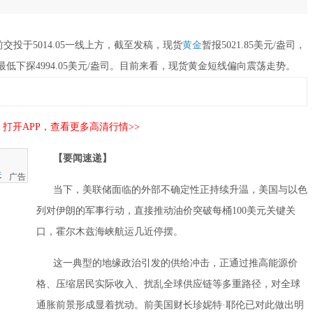
前交投于5014.05一线上方，截至发稿，现货
黄金
暂报5021.85美元/盎司，
盎司，最低下探4994.05美元/盎司。目前来看，现货黄金短线偏向震荡走势。
打开APP，查看更多高清行情>>
【要闻速递】
件
广告
当下，美联储面临的外部不确定性正持续升温，美国与以色
列对伊朗的军事行动，直接推动油价突破每桶100美元关键关
口，霍尔木兹海峡航运几近停摆。
这一典型的地缘政治引发的供给冲击，正通过推高能源价
格、压缩居民实际收入、扰乱全球供应链等多重路径，对全球
通胀前景形成显着扰动。前美国财长珍妮特·耶伦已对此做出明