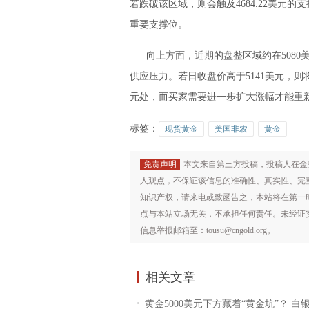
若跌破该区域，则会触及4684.22美元
重要支撑位。
向上方面，近期的盘整区域约在5080美
供应压力。若日收盘价高于5141美元，则将
元处，而买家需要进一步扩大涨幅才能重新
标签：
现货黄金
美国非农
黄金
免责声明
本文来自第三方投稿，投稿人在金
人观点，不保证该信息的准确性、真实性、完
知识产权，请来电或致函告之，本站将在第一
点与本站立场无关，不承担任何责任。未经证
信息举报邮箱至：tousu@cngold.org。
相关文章
黄金5000美元下方藏着“黄金坑”？ 白银