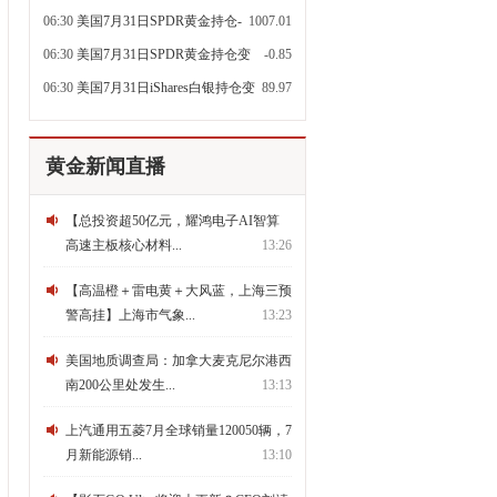
量
06:30
美国7月31日SPDR黄金持仓-
1007.01
每日更新吨
06:30
美国7月31日SPDR黄金持仓变
-0.85
动-每日吨
06:30
美国7月31日iShares白银持仓变
89.97
动-每日吨
黄金新闻直播
【总投资超50亿元，耀鸿电子AI智算
高速主板核心材料...
13:26
【高温橙＋雷电黄＋大风蓝，上海三预
警高挂】上海市气象...
13:23
美国地质调查局：加拿大麦克尼尔港西
南200公里处发生...
13:13
上汽通用五菱7月全球销量120050辆，7
月新能源销...
13:10