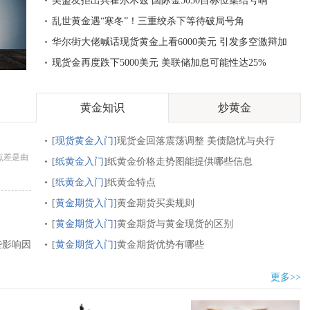
美盟友拒出兵霍尔木兹 国际金5050目标位集结号响
乱世黄金遇“寒冬”！三重绞杀下等待破局号角
华尔街大佬喊话现货黄金上看6000美元 引发多空激辩加
！
剧
现货金再度跌下5000美元 美联储加息可能性达25%
黄金知识
炒黄金
[
现货黄金入门
]
现货金回落震荡调整 美债隐忧与央行
点差是由
购金支撑长期走势
[
纸黄金入门
]
纸黄金价格走势图能提供哪些信息
[
纸黄金入门
]
纸黄金特点
[
黄金期货入门
]
黄金期货买卖规则
[
黄金期货入门
]
黄金期货与黄金现货的区别
些影响因
[
黄金期货入门
]
黄金期货优势有哪些
更多>>