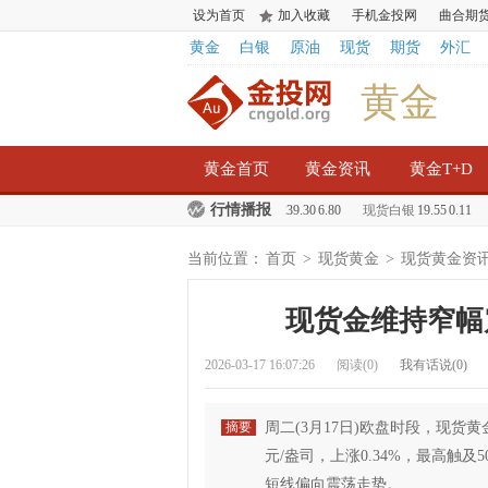
设为首页
加入收藏
手机金投网
曲合期
黄金
白银
原油
现货
期货
外汇
黄金
黄金首页
黄金资讯
黄金T+D
行情播报
0.22
白银T+D
3954.00
210.00
现货黄金
1239.30
6.80
现货白银
19.55
0.11
纸
当前位置：
首页
>
现货黄金
>
现货黄金资
现货金维持窄幅
2026-03-17 16:07:26
阅读(
0
)
我有话说(
0
)
摘要
周二(3月17日)欧盘时段，现货黄金
元/盎司，上涨0.34%，最高触及5
短线偏向震荡走势。