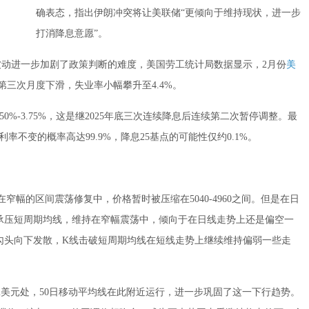
确表态，指出伊朗冲突将让美联储“更倾向于维持现状，进一步
打消降息意愿”。
动进一步加剧了政策判断的难度，美国劳工统计局数据显示，2月份
美
第三次月度下滑，失业率小幅攀升至4.4%。
0%-3.75%，这是继2025年底三次连续降息后连续第二次暂停调整。最
持利率不变的概率高达99.9%，降息25基点的可能性仅约0.1%。
窄幅的区间震荡修复中，价格暂时被压缩在5040-4960之间。但是在日
承压短周期均线，维持在窄幅震荡中，倾向于在日线走势上还是偏空一
勾头向下发散，K线击破短周期均线在短线走势上继续维持偏弱一些走
8.82美元处，50日移动平均线在此附近运行，进一步巩固了这一下行趋势。