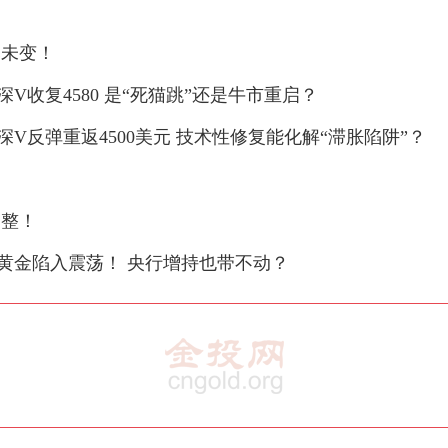
基未变！
V收复4580 是“死猫跳”还是牛市重启？
深V反弹重返4500美元 技术性修复能化解“滞胀陷阱”？
调整！
黄金陷入震荡！ 央行增持也带不动？