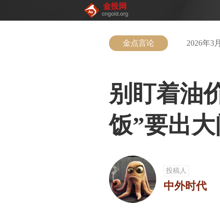
金点言论
2026年3月
别盯着油价
饭”要出大
投稿人
中外时代