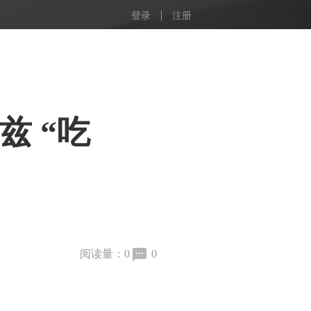
登录
注册
 “吃
阅读量：
0
0