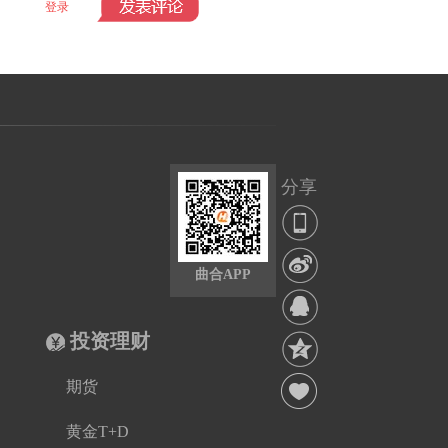
登录
分享
到:
曲合APP
投资理财
期货
黄金T+D