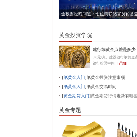
金投财经晚间道：七位美联储官员轮番
黄金4400关口临“终极考验”
黄金投资学院
建行纸黄金点差是多少
0.8元/克。建设银行纸黄金
银行按照中间...
[详细]
[
纸黄金入门
]
纸黄金投资注意事项
[
纸黄金入门
]
纸黄金交易时间
[
黄金期货入门
]
黄金期货行情走势有哪
素
黄金专题