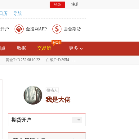
注册
登录
日历
导航
金开户
金投网APP
曲合期货
网点
数据
交易所
更多
黄金T+D
252.98
10.22
白银T+D
3954.00
210.00
现货黄金
1239.30
6.80
现货白
>>
投稿人
我是大佬
期货开户