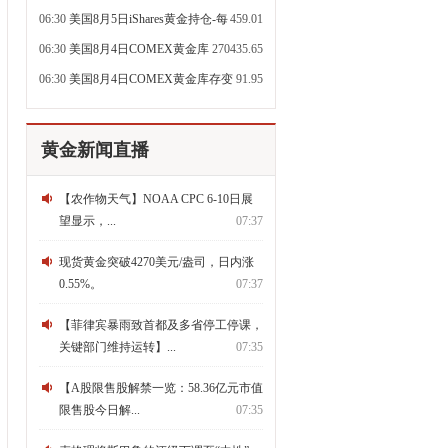
每日更新吨
06:30
美国8月5日iShares黄金持仓-每
459.01
日更新吨
06:30
美国8月4日COMEX黄金库
270435.65
存-每日更新百盎司
06:30
美国8月4日COMEX黄金库存变
91.95
动-每日百盎司
黄金新闻直播
【农作物天气】NOAA CPC 6-10日展
望显示，...
07:37
现货黄金突破4270美元/盎司，日内涨
0.55%。
07:37
【菲律宾暴雨致首都及多省停工停课，
关键部门维持运转】...
07:35
【A股限售股解禁一览：58.36亿元市值
限售股今日解...
07:35