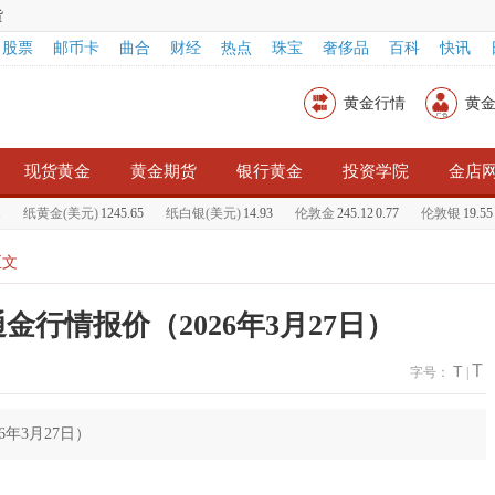
货
股票
邮币卡
曲合
财经
热点
珠宝
奢侈品
百科
快讯
黄金行情
黄
现货黄金
黄金期货
银行黄金
投资学院
金店
纸黄金(美元)
1245.65
纸白银(美元)
14.93
伦敦金
245.12
0.77
伦敦银
19.55
正文
金行情报价（2026年3月27日）
T
T
字号：
|
年3月27日）