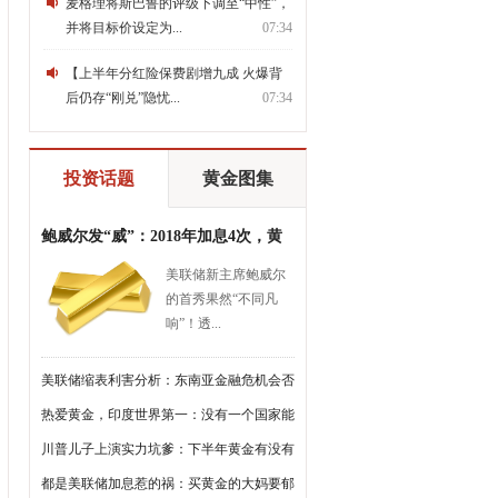
麦格理将斯巴鲁的评级下调至“中性”，
并将目标价设定为...
07:34
【上半年分红险保费剧增九成 火爆背
后仍存“刚兑”隐忧...
07:34
投资话题
黄金图集
鲍威尔发“威”：2018年加息4次，黄
金会继续跌？
美联储新主席鲍威尔
的首秀果然“不同凡
响”！透...
美联储缩表利害分析：东南亚金融危机会否
重演？
热爱黄金，印度世界第一：没有一个国家能
超过它
川普儿子上演实力坑爹：下半年黄金有没有
戏，要看耶伦了
都是美联储加息惹的祸：买黄金的大妈要郁