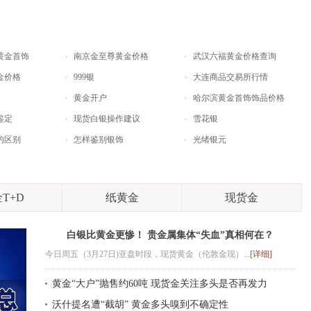
黄金首饰
南京金至尊黄金价格
武汉六福黄金价格查询
金价格
999银
大连商品交易所行情
黄金开户
哈尔滨黄金首饰饰品价格
鉴定
现货白银操作建议
雪花银
的区别
怎样鉴别银饰
光绪银元
T+D
纸黄金
现货金
白银比黄金更惨！ 贵金属集体“失血”真相何在？
今日周五（3月27日)亚盘时段，现货黄金（伦敦金现）...
[详细]
黄金“大户”抛售约60吨 现货金关注多头是否再发力
沃什提名遭“截胡” 黄金多头嗅到不确定性