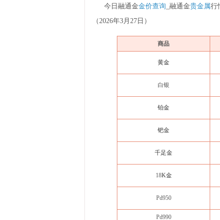
今日融通金
金价查询
_融通金
贵金属
行
（2026年3月27日）
商品
黄金
白银
铂金
钯金
千足金
18
K金
Pd950
Pd990