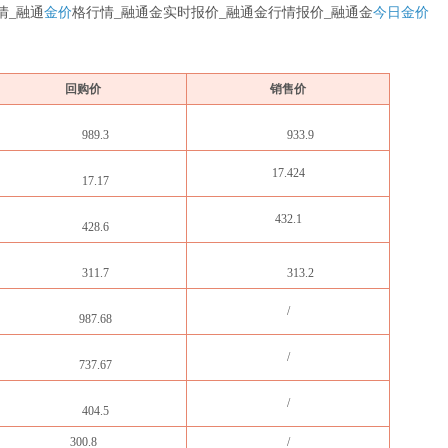
情_融通
金价
格行情_融通金实时报价_融通金行情报价_融通金
今日金价
回购价
销售价
989.3
933.9
17.424
17.17
432.1
428.6
311.7
313.2
/
987.68
/
737.67
/
404.5
300.8
/