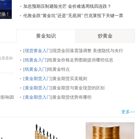
加息预期压制避险光芒 金价难逃周线四连跌？
登场！
伦敦金跌“黄金坑”还是“无底洞” 巴克莱投下关键一票
黄金知识
炒黄金
[
现货黄金入门
]
现货金回落震荡调整 美债隐忧与央行
点差是由
购金支撑长期走势
[
纸黄金入门
]
纸黄金价格走势图能提供哪些信息
[
纸黄金入门
]
纸黄金特点
[
黄金期货入门
]
黄金期货买卖规则
[
黄金期货入门
]
黄金期货与黄金现货的区别
些影响因
[
黄金期货入门
]
黄金期货优势有哪些
更多>>