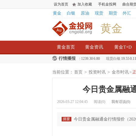
设为首页
加入收藏
手机金投网
曲合期
黄金
白银
原油
现货
期货
外汇
黄金
黄金首页
黄金资讯
黄金T+D
行情播报
98
10.22
白银T+D
3954.00
210.00
现货黄金
1239.30
6.80
现货白银
19.55
0.11
当前位置：
首页
>
投资时讯
>
金市时讯
>
今日贵金属融通
2026-03-27 12:04:45
阅读(
0
)
我有话说(
0
)
摘要
今日贵金属融通金行情报价（2026