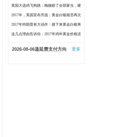
闷了
英国大选鸡飞狗跳：梅姨赔了全部家当，硬
脱欧泡汤了
2017年，美国宣布开战：黄金白银能否再次
大涨？
2017年特朗普有大动作：接下来黄金白银将
这样走
这几点理由告诉你：2017年鸡年黄金价格还
会上涨
2026-08-06
递延费支付方向
更多