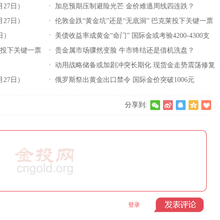
月27日）
加息预期压制避险光芒 金价难逃周线四连跌？
月27日）
伦敦金跌“黄金坑”还是“无底洞” 巴克莱投下关键一票
日）
美债收益率成黄金“命门” 国际金或考验4200-4300支
莱投下关键一票
撑
贵金属市场骤然变脸 牛市终结还是借机洗盘？
动用战略储备或加剧冲突长期化 现货金走势震荡修复
月27日）
俄罗斯祭出黄金出口禁令 国际金价突破1006元
分享到:
登录