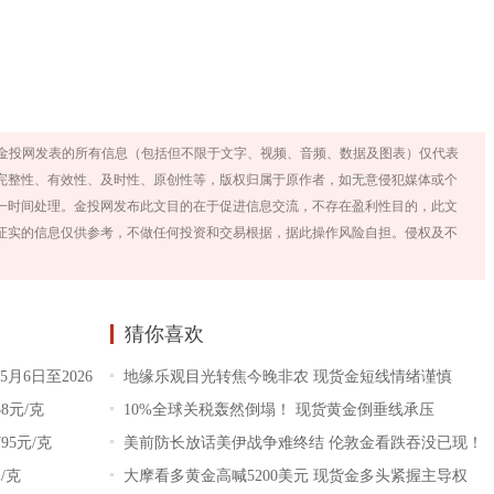
金投网发表的所有信息（包括但不限于文字、视频、音频、数据及图表）仅代表
完整性、有效性、及时性、原创性等，版权归属于原作者，如无意侵犯媒体或个
一时间处理。金投网发布此文目的在于促进信息交流，不存在盈利性目的，此文
证实的信息仅供参考，不做任何投资和交易根据，据此操作风险自担。侵权及不
猜你喜欢
月6日至2026
地缘乐观目光转焦今晚非农 现货金短线情绪谨慎
8元/克
10%全球关税轰然倒塌！ 现货黄金倒垂线承压
95元/克
美前防长放话美伊战争难终结 伦敦金看跌吞没已现！
/克
大摩看多黄金高喊5200美元 现货金多头紧握主导权