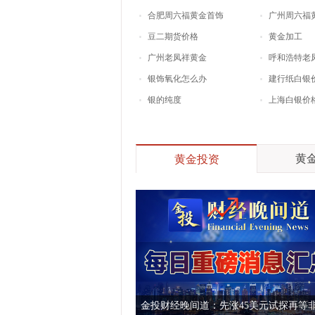
合肥周六福黄金首饰
广州周六福
豆二期货价格
黄金加工
广州老凤祥黄金
呼和浩特老
银饰氧化怎么办
建行纸白银
银的纯度
上海白银价
黄金
黄金投资
金投财经晚间道：先涨45美元试探再等