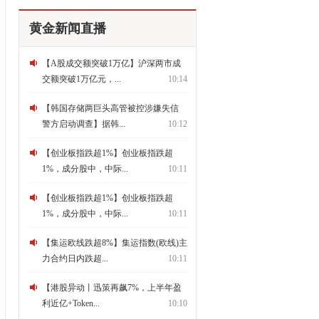
黄金新闻直播
【A股成交额突破1万亿】沪深两市成
交额突破1万亿元，...
10:14
【韩国存储两巨头高管被控涉嫌失信
警方启动调查】据韩...
10:12
【创业板指跌超1%】创业板指跌超
1%，成分股中，中际...
10:11
【创业板指跌超1%】创业板指跌超
1%，成分股中，中际...
10:11
【集运欧线跌超8%】集运指数(欧线)主
力合约日内跌超...
10:11
【港股异动丨迅策再飙7%，上半年盈
利近亿+Token...
10:10