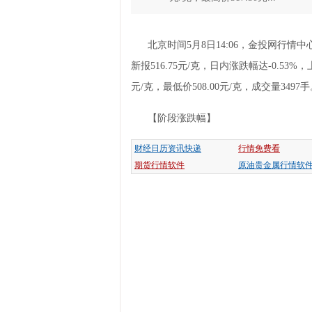
北京时间
5月8日
14
:
06
，金投网行情中
新报
516.75
元/克，日内涨跌幅达
-0.53
%，
元/克，最低价
508.00
元/克，成交量
3497
手
【阶段涨跌幅】
财经日历资讯快递
行情免费看
期货行情软件
原油贵金属行情软