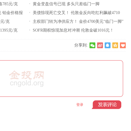
785元/克
黄金变盘信号已现 多头只差临门一脚
克 铂金价格报
美债惊现死亡交叉！ 伦敦金反向吃红利飙破4710
0元/克
主权部门转为净供应方！ 金价4700美元“临门一脚”
395元/克
SOFR期权惊现加息对冲潮 伦敦金破1016元！
分享到:
登录