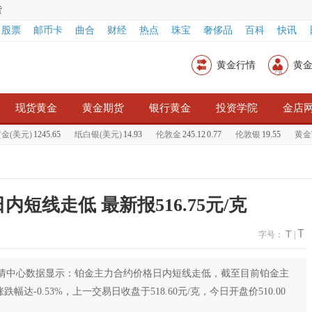
货
股票
邮币卡
曲合
财经
热点
珠宝
奢侈品
百科
快讯
黄金行情
黄
现货黄金
黄金期货
银行黄金
投资学院
金店
(美元)
1245.65
纸白银(美元)
14.93
伦敦金
245.12
0.77
伦敦银
19.55
黄金T+
内短线走低 最新报516.75元/克
T
T
字号：
|
投网行情中心数据显示：铂金主力合约价格日内短线走低，截至目前铂金主
跌幅达-0.53%，上一交易日收盘于518.60元/克，今日开盘价510.00