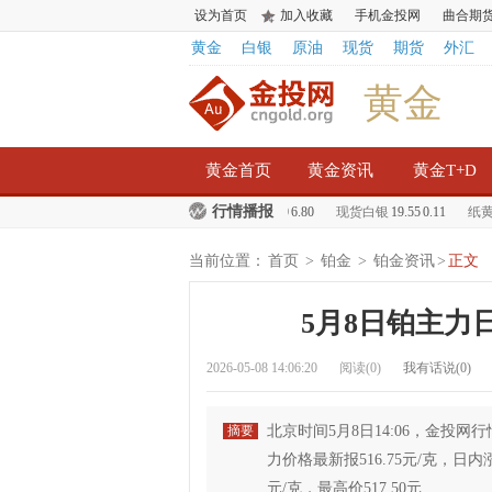
设为首页
加入收藏
手机金投网
曲合期
黄金
白银
原油
现货
期货
外汇
黄金
黄金首页
黄金资讯
黄金T+D
行情播报
白银T+D
3954.00
210.00
现货黄金
1239.30
6.80
现货白银
19.55
0.11
纸黄金
当前位置：
首页
>
铂金
>
铂金资讯
>
正文
5月8日铂主力日
2026-05-08 14:06:20
阅读(
0
)
我有话说(
0
)
摘要
北京时间5月8日14:06，金
力价格最新报516.75元/克，日内涨
元/克，最高价517.50元...