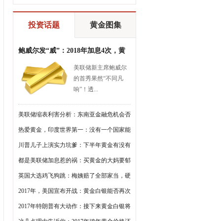
投资话题
黄金图集
鲍威尔发“威”：2018年加息4次，黄
金会继续跌？
美联储新主席鲍威尔
的首秀果然“不同凡
响”！透...
美联储缩表利害分析：东南亚金融危机会否
重演？
热爱黄金，印度世界第一：没有一个国家能
超过它
川普儿子上演实力坑爹：下半年黄金有没有
戏，要看耶伦了
都是美联储加息惹的祸：买黄金的大妈要郁
闷了
英国大选鸡飞狗跳：梅姨赔了全部家当，硬
脱欧泡汤了
2017年，美国宣布开战：黄金白银能否再次
大涨？
2017年特朗普有大动作：接下来黄金白银将