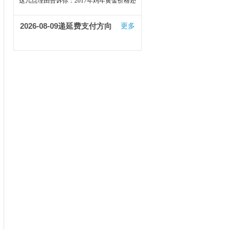
这样走
这几点理由告诉你：2017年鸡年黄金价格还
会上涨
2026-08-09
递延费支付方向
更多