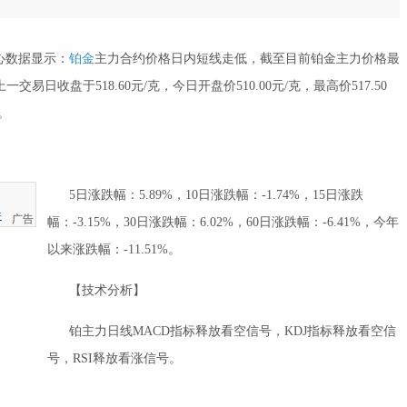
心数据显示：
铂金
主力合约价格日内
短线走低
，截至目前铂金主力价格最
上一交易日收盘于
518.60
元/克，今日开盘价
510.00
元/克，最高价
517.50
。
5日涨跌幅：
5.89%
，10日涨跌幅：
-1.74%
，15日涨跌
件
广告
幅：
-3.15%
，30日涨跌幅：
6.02%
，60日涨跌幅：
-6.41%
，今年
以来涨跌幅：
-11.51%
。
【技术分析】
铂主力日线MACD指标释放
看空
信号，KDJ指标释放
看空
信
号，RSI释放
看涨
信号。