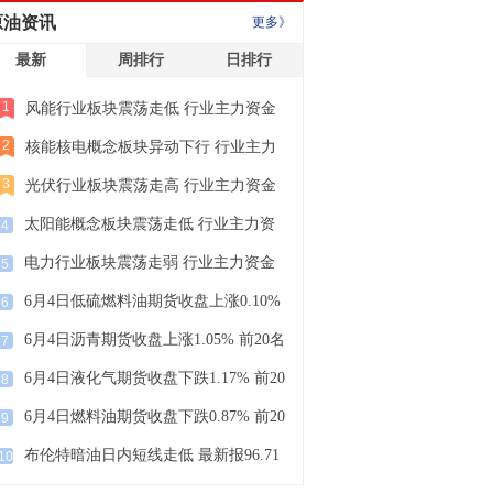
原油资讯
更多》
最新
周排行
日排行
1
风能行业板块震荡走低 行业主力资金
净流出98.62亿
2
核能核电概念板块异动下行 行业主力
资金净流出41.98亿
3
光伏行业板块震荡走高 行业主力资金
净流出6.56亿
太阳能概念板块震荡走低 行业主力资
4
金净流出54.88亿
电力行业板块震荡走弱 行业主力资金
5
净流出45.82亿
6月4日低硫燃料油期货收盘上涨0.10%
6
仓单环比上日减少2000吨
6月4日沥青期货收盘上涨1.05% 前20名
7
期货公司多空持仓均呈进场态势
6月4日液化气期货收盘下跌1.17% 前20
8
名期货公司多空持仓均呈离场态势
6月4日燃料油期货收盘下跌0.87% 前20
9
名期货公司多空持仓均呈进场态势
布伦特暗油日内短线走低 最新报96.71
10
美元/桶