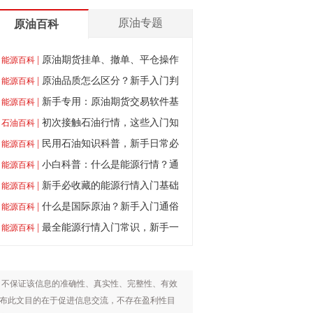
原油专题
原油百科
|
原油期货挂单、撤单、平仓操作
能源百科
教程，零基础可学
|
原油品质怎么区分？新手入门判
能源百科
断技巧
|
新手专用：原油期货交易软件基
能源百科
础使用教程
|
初次接触石油行情，这些入门知
石油百科
识要牢记
|
民用石油知识科普，新手日常必
能源百科
懂常识
|
小白科普：什么是能源行情？通
能源百科
俗解读
|
新手必收藏的能源行情入门基础
能源百科
知识
|
什么是国际原油？新手入门通俗
能源百科
解释
|
最全能源行情入门常识，新手一
能源百科
次性弄懂
，不保证该信息的准确性、真实性、完整性、有效
布此文目的在于促进信息交流，不存在盈利性目