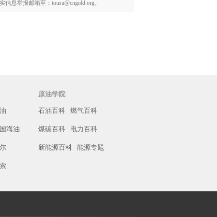
箱至：tousu@cngold.org。
原油学院
油
石油百科
燃气百科
国海油
煤碳百科
电力百科
尔
新能源百科
能源专题
索