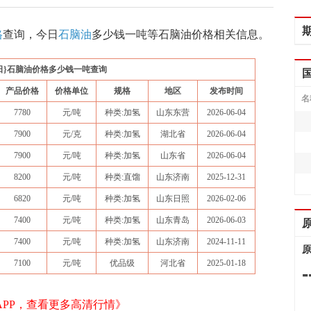
格
查询，今日
石脑油
多少钱一吨等石脑油价格相关信息。
日}石脑油价格多少钱一吨查询
产品价格
价格单位
规格
地区
发布时间
名
7780
元/吨
种类:加氢
山东东营
2026-06-04
7900
元/克
种类:加氢
湖北省
2026-06-04
7900
元/吨
种类:加氢
山东省
2026-06-04
8200
元/吨
种类:直馏
山东济南
2025-12-31
6820
元/吨
种类:加氢
山东日照
2026-02-06
7400
元/吨
种类:加氢
山东青岛
2026-06-03
7400
元/吨
种类:加氢
山东济南
2024-11-11
7100
元/吨
优品级
河北省
2025-01-18
-
APP，查看更多高清行情》