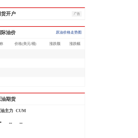
期货开户
国际油价
原油价格走势图
称
价格(美元/桶)
涨跌额
涨跌幅
原油期货
原油主力
CUM
-
--
--