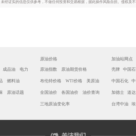
证实的信息仅供参考，不做任何投资和交易根据，据此操作风险自担。侵权及不实信息举报邮
原油价格
加油站网点
成品油
电力
原油指数
原油期货价格
壳牌
中国石
品
燃料油
布伦特价格
WTI价格
美原油
中国石化
中
保
原油话题
全国油价
各国油价
油价查询
加德士
道达
三地原油变化率
台湾中油
埃