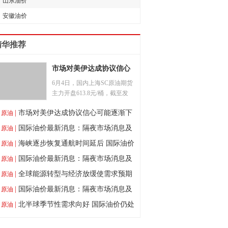
山东油价
安徽油价
精华推荐
市场对美伊达成协议信心
可能逐渐下降 国际油价温
6月4日，国内上海SC原油期货
主力开盘613.8元/桶，截至发
和上涨
稿，上涨0.15%，现报605.0元/
|
市场对美伊达成协议信心可能逐渐下
原油
桶，盘中最高触及614.0元/桶，
最低下探至602.6元/桶。
[
详情
]
降 国际油价温和上涨
|
国际油价最新消息：隔夜市场消息及
原油
数据汇总
|
海峡逐步恢复通航时间延后 国际油价
原油
逐步转为偏强震荡
|
国际油价最新消息：隔夜市场消息及
原油
数据汇总
|
全球能源转型与经济放缓使需求预期
原油
持续走弱 国际油价震荡走低
|
国际油价最新消息：隔夜市场消息及
原油
数据汇总
|
北半球季节性需求向好 国际油价仍处
原油
在高位震荡阶段