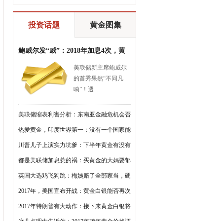
投资话题
黄金图集
鲍威尔发“威”：2018年加息4次，黄
金会继续跌？
美联储新主席鲍威尔
的首秀果然“不同凡
响”！透...
美联储缩表利害分析：东南亚金融危机会否
重演？
热爱黄金，印度世界第一：没有一个国家能
超过它
川普儿子上演实力坑爹：下半年黄金有没有
戏，要看耶伦了
都是美联储加息惹的祸：买黄金的大妈要郁
闷了
英国大选鸡飞狗跳：梅姨赔了全部家当，硬
脱欧泡汤了
2017年，美国宣布开战：黄金白银能否再次
大涨？
2017年特朗普有大动作：接下来黄金白银将