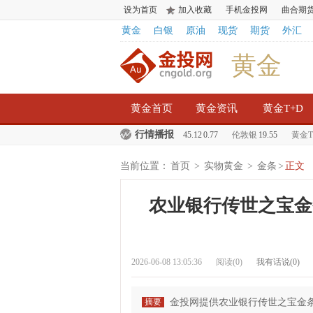
设为首页
加入收藏
手机金投网
曲合期
黄金
白银
原油
现货
期货
外汇
黄金
黄金首页
黄金资讯
黄金T+D
行情播报
美元)
1245.65
纸白银(美元)
14.93
伦敦金
245.12
0.77
伦敦银
19.55
黄金T+
当前位置：
首页
>
实物黄金
>
金条
>
正文
农业银行传世之宝金条
2026-06-08 13:05:36
阅读(
0
)
我有话说(
0
)
摘要
金投网提供农业银行传世之宝金条