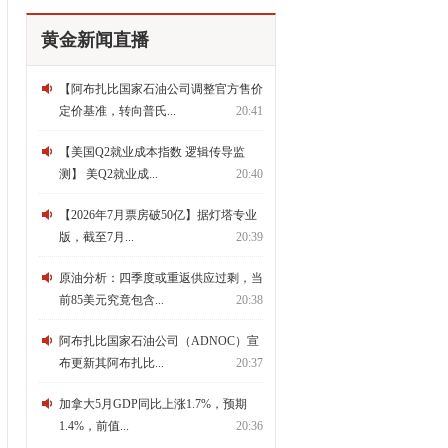
黄金新闻直播
【阿布扎比国家石油公司调整官方售价
定价基准，转向普氏...
20:41
【美国Q2就业成本指数 逻辑传导监
测】 美Q2就业成...
20:40
【2026年7月票房破50亿】据灯塔专业
版，截至7月...
20:39
原油分析：四季度或重返供应过剩，当
前85美元究竟包含...
20:38
阿布扎比国家石油公司（ADNOC）宣
布更新其阿布扎比...
20:37
加拿大5月GDP同比上涨1.7%，预期
1.4%，前值...
20:36