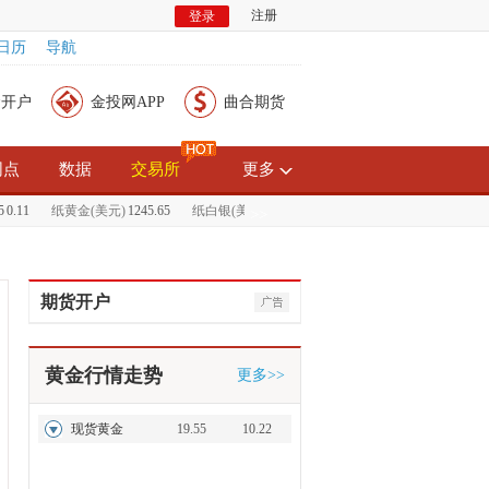
注册
登录
日历
导航
金开户
金投网APP
曲合期货
网点
数据
交易所
更多
.11
纸黄金(美元)
1245.65
纸白银(美元)
14.93
伦敦金
245.12
0.77
伦敦银
19.
>>
期货开户
黄金行情走势
更多>>
现货黄金
19.55
10.22