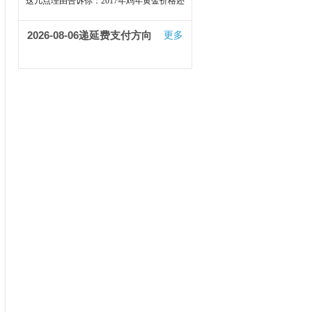
这样走
这几点理由告诉你：2017年鸡年黄金价格还
会上涨
2026-08-06
递延费支付方向
更多