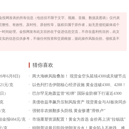
金投网发表的所有信息（包括但不限于文字、视频、音频、数据及图表）仅代表
完整性、有效性、及时性、原创性等，版权归属于原作者，如无意侵犯媒体或个
一时间处理。金投网发布此文目的在于促进信息交流，不存在盈利性目的，此文
证实的信息仅供参考，不做任何投资和交易根据，据此操作风险自担。侵权及不
猜你喜欢
6年6月8日)
两大海峡风险叠加！ 现货金空头延续4300成关键节点
21元/克
以色列打击伊朗核心经济设施 黄金连破4300、4288！
8日）
巴尔罕见炮轰监管“松绑” 国际金阶梯下行逼近4300
/克
美债收益率飙升压制风险资产 现货黄金与AI板块同步
/克
承压
强韧非农掀翻多头防线 黄金惨遭“滑铁卢”
铂金报684元/克
市场重塑资源配置！黄金为首选 金价再上演“拉锯战”
元/克
特朗普说最后阶段伊朗泼冷水！黄金陷入不敢跌、难