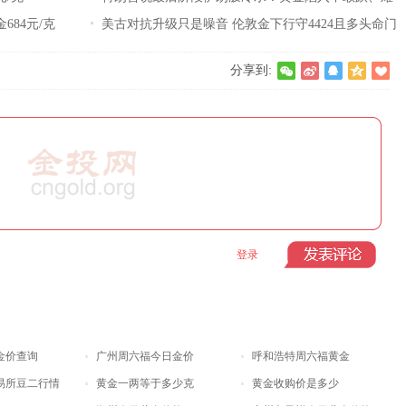
金684元/克
大涨尴尬整理期
美古对抗升级只是噪音 伦敦金下行守4424且多头命门
没丢
分享到:
登录
金价查询
广州周六福今日金价
呼和浩特周六福黄金
易所豆二行情
黄金一两等于多少克
黄金收购价是多少