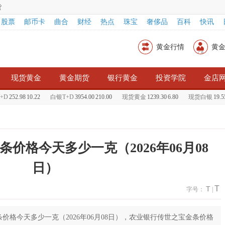
货
股票
邮币卡
曲合
财经
热点
珠宝
奢侈品
百科
快讯
黄金行情
黄
现货黄金
黄金期货
银行黄金
投资学院
金店
D
252.98
10.22
白银T+D
3954.00
210.00
现货黄金
1239.30
6.80
现货白银
19.55
0
价格今天多少一克（2026年06月08
日）
T
T
字号：
|
价格今天多少一克（2026年06月08日），农业银行传世之宝金条价格