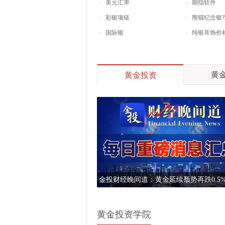
美元汇率
期指软件
彩银项链
熊猫纪念银
国际银
纯银耳饰价
黄金
黄金投资
金投财经晚间道：黄金延续颓势再跌0.5%
冲突升级难挡加息预期压制
黄金投资学院