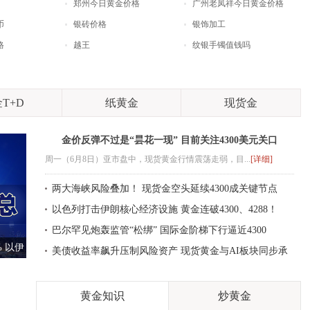
郑州今日黄金价格
广州老凤祥今日黄金价格
币
银砖价格
银饰加工
格
越王
纹银手镯值钱吗
T+D
纸黄金
现货金
金价反弹不过是“昙花一现” 目前关注4300美元关口
周一（6月8日）亚市盘中，现货黄金行情震荡走弱，目...
[详细]
两大海峡风险叠加！ 现货金空头延续4300成关键节点
以色列打击伊朗核心经济设施 黄金连破4300、4288！
巴尔罕见炮轰监管“松绑” 国际金阶梯下行逼近4300
 以伊
美债收益率飙升压制风险资产 现货黄金与AI板块同步承
压
黄金知识
炒黄金