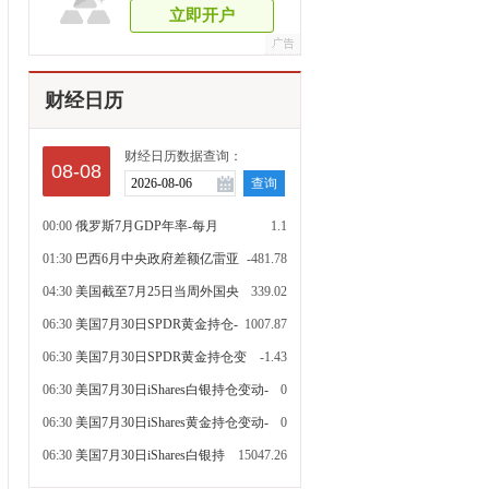
立即开户
财经日历
财经日历数据查询：
08-08
00:00
俄罗斯7月GDP年率-每月
1.1
01:30
巴西6月中央政府差额亿雷亚
-481.78
尔
04:30
美国截至7月25日当周外国央
339.02
行持有美国国债
06:30
美国7月30日SPDR黄金持仓-
1007.87
每日更新吨
06:30
美国7月30日SPDR黄金持仓变
-1.43
动-每日吨
06:30
美国7月30日iShares白银持仓变动-
0
每日吨
06:30
美国7月30日iShares黄金持仓变动-
0
每日吨
06:30
美国7月30日iShares白银持
15047.26
仓-每日更新吨